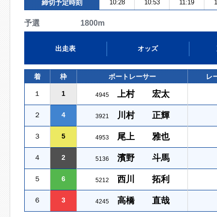
締切予定時刻
10:28
10:53
11:19
予選 1800m
出走表
オッズ
着
枠
ボートレーサー
レ
上村 宏太
１
1
4945
川村 正輝
２
4
3921
尾上 雅也
３
5
4953
濱野 斗馬
４
2
5136
西川 拓利
５
6
5212
高橋 直哉
６
3
4245