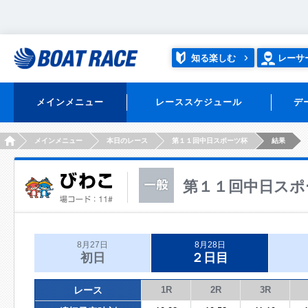
知る楽しむ
レーサ
メインメニュー
レーススケジュール
デ
HOME
メインメニュー
本日のレース
第１１回中日スポーツ杯
結果
第１１回中日スポ
8月27日
8月28日
初日
２日目
レース
1R
2R
3R