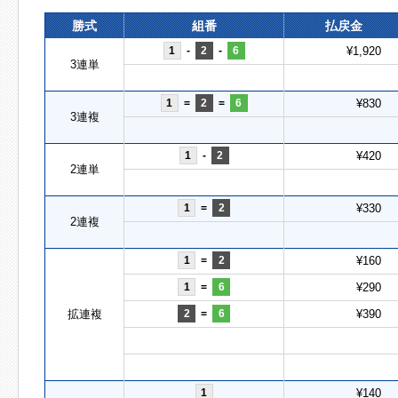
勝式
組番
払戻金
1
-
2
-
6
¥1,920
3連単
1
=
2
=
6
¥830
3連複
1
-
2
¥420
2連単
1
=
2
¥330
2連複
1
=
2
¥160
1
=
6
¥290
拡連複
2
=
6
¥390
1
¥140