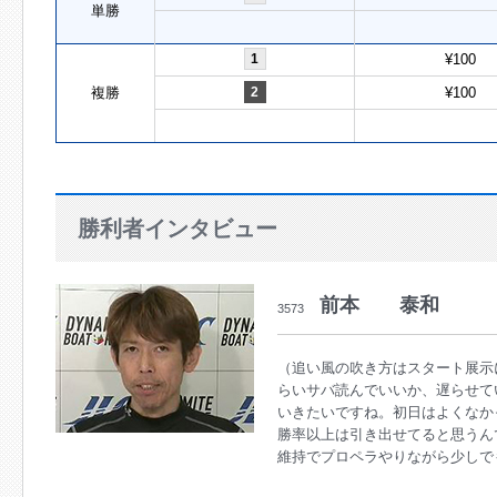
単勝
1
¥100
複勝
2
¥100
勝利者インタビュー
前本 泰和
3573
（追い風の吹き方はスタート展示
らいサバ読んでいいか、遅らせて
いきたいですね。初日はよくなか
勝率以上は引き出せてると思うん
維持でプロペラやりながら少しで