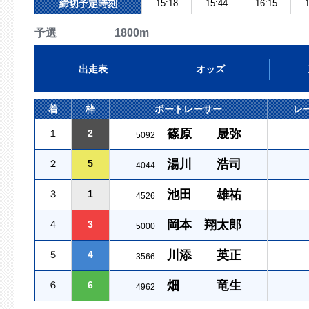
締切予定時刻
15:18
15:44
16:15
1
予選 1800m
出走表
オッズ
着
枠
ボートレーサー
レ
篠原 晟弥
１
2
5092
湯川 浩司
２
5
4044
池田 雄祐
３
1
4526
岡本 翔太郎
４
3
5000
川添 英正
５
4
3566
畑 竜生
６
6
4962