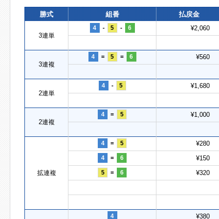
勝式
組番
払戻金
4
-
5
-
6
¥2,060
3連単
4
=
5
=
6
¥560
3連複
4
-
5
¥1,680
2連単
4
=
5
¥1,000
2連複
4
=
5
¥280
4
=
6
¥150
拡連複
5
=
6
¥320
4
¥380