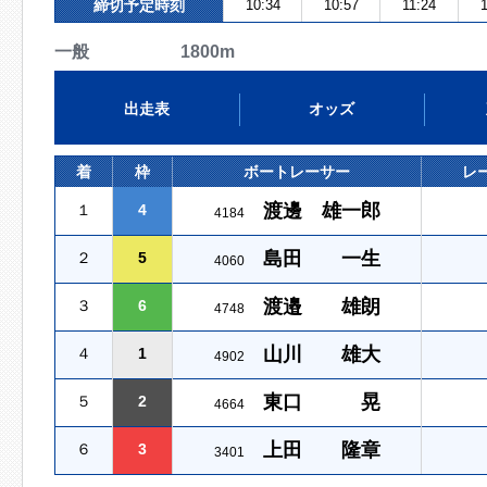
締切予定時刻
10:34
10:57
11:24
一般 1800m
出走表
オッズ
着
枠
ボートレーサー
レ
渡邊 雄一郎
１
4
4184
島田 一生
２
5
4060
渡邉 雄朗
３
6
4748
山川 雄大
４
1
4902
東口 晃
５
2
4664
上田 隆章
６
3
3401