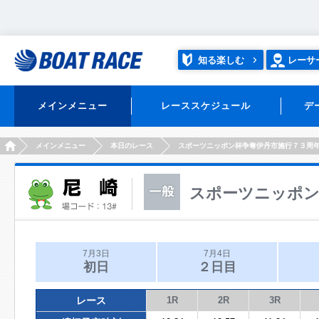
知る楽しむ
レーサ
メインメニュー
レーススケジュール
デ
HOME
メインメニュー
本日のレース
スポーツニッポン杯争奪伊丹市施行７３周
スポーツニッポン
7月3日
7月4日
初日
２日目
レース
1R
2R
3R