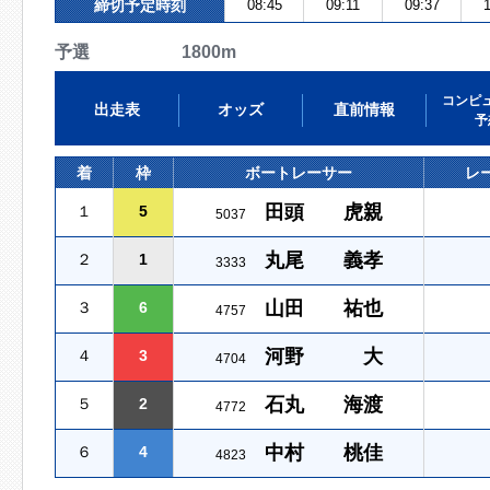
締切予定時刻
08:45
09:11
09:37
1
予選 1800m
コンピ
出走表
オッズ
直前情報
予
着
枠
ボートレーサー
レ
田頭 虎親
１
5
5037
丸尾 義孝
２
1
3333
山田 祐也
３
6
4757
河野 大
４
3
4704
石丸 海渡
５
2
4772
中村 桃佳
６
4
4823