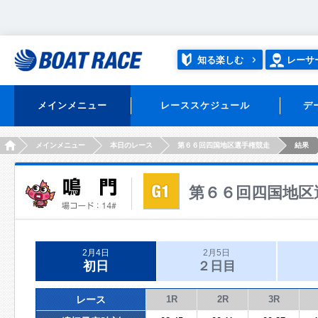
知る楽しむ
レーサ
メインメニュー
レーススケジュール
デ
HOME
メインメニュー
本日のレース
第６６回四国地区選手権競走
結果
第６６回四国地区
2月4日
2月5日
初日
２日目
レース
1R
2R
3R