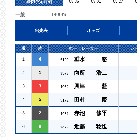
締切予定時刻
08:35
09:01
09:27
0
一般 1800m
出走表
オッズ
着
枠
ボートレーサー
レ
垂水 悠
１
4
5199
向所 浩二
２
1
3577
興津 藍
３
3
4052
田村 慶
４
5
5172
赤池 修平
５
2
4636
近藤 稔也
６
6
3477