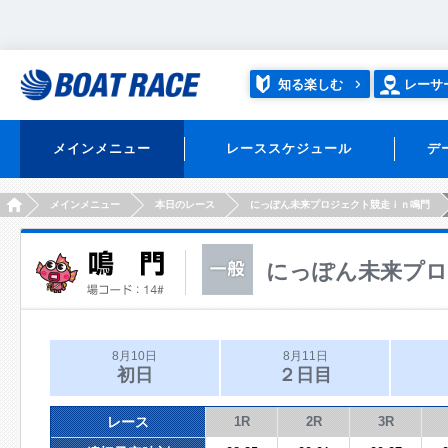
知る楽しむ
レーサ
メインメニュー
レーススケジュール
デ
HOME
メインメニュー
本日のレース
にっぽん未来プロジェクト競走ｉｎ鳴門
にっぽん未来プロ
8月10日
8月11日
初日
２日目
レース
1R
2R
3R