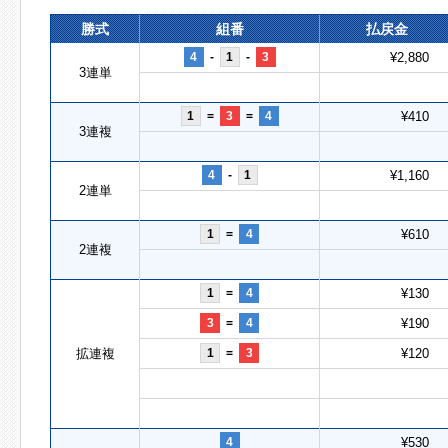
勝式
組番
払戻金
4
-
1
-
3
¥2,880
3連単
1
=
3
=
4
¥410
3連複
4
-
1
¥1,160
2連単
1
=
4
¥610
2連複
1
=
4
¥130
3
=
4
¥190
拡連複
1
=
3
¥120
4
¥530