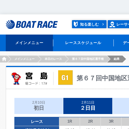
知る楽しむ
レーサ
メインメニュー
レーススケジュール
デ
HOME
メインメニュー
本日のレース
第６７回中国地区選手権
結果
第６７回中国地区
2月10日
2月11日
初日
２日目
レース
1R
2R
3R