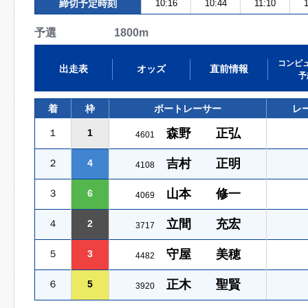
締切予定時刻
10:16
10:44
11:10
予選 1800m
コンピ
出走表
オッズ
直前情報
予
着
枠
ボートレーサー
レ
森野 正弘
１
1
4601
吉村 正明
２
4
4108
山本 修一
３
6
4069
立間 充宏
４
2
3717
守屋 美穂
５
3
4482
正木 聖賢
６
5
3920