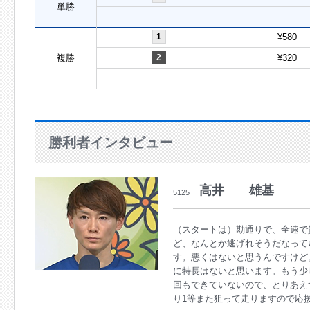
単勝
1
¥580
複勝
2
¥320
勝利者インタビュー
高井 雄基
5125
（スタートは）勘通りで、全速で
ど、なんとか逃げれそうだなって
す。悪くはないと思うんですけど
に特長はないと思います。もう少
回もできていないので、とりあえ
り1等また狙って走りますので応