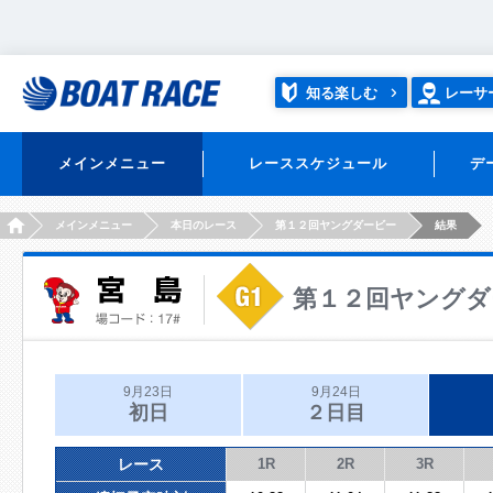
知る楽しむ
レーサ
メインメニュー
レーススケジュール
デ
HOME
メインメニュー
本日のレース
第１２回ヤングダービー
結果
第１２回ヤングダ
9月23日
9月24日
初日
２日目
レース
1R
2R
3R