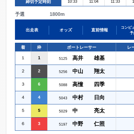
締切予定時刻
10:33
11:04
11:33
1
予選 1800m
コンピ
出走表
オッズ
直前情報
予
着
枠
ボートレーサー
レ
高井 雄基
１
1
5125
中山 翔太
２
2
5256
高憧 四季
３
6
5088
中村 日向
４
4
5043
中 亮太
５
5
5029
中野 仁照
６
3
5197