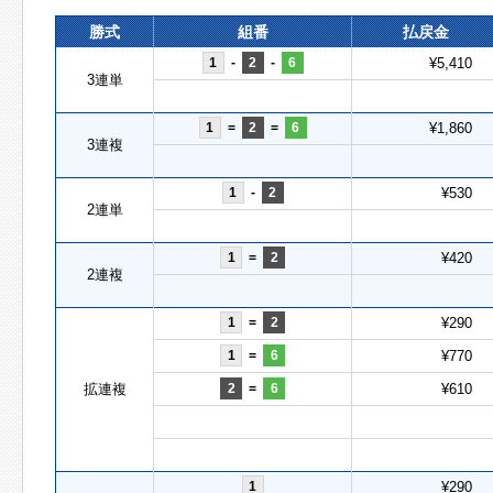
勝式
組番
払戻金
1
-
2
-
6
¥5,410
3連単
1
=
2
=
6
¥1,860
3連複
1
-
2
¥530
2連単
1
=
2
¥420
2連複
1
=
2
¥290
1
=
6
¥770
拡連複
2
=
6
¥610
1
¥290