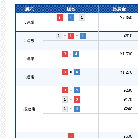
勝式
組番
払戻金
3
-
4
-
1
¥7,350
3連単
1
=
3
=
4
¥610
3連複
3
-
4
¥1,500
2連単
3
=
4
¥1,270
2連複
3
=
4
¥280
1
=
3
¥170
拡連複
1
=
4
¥240
3
¥500