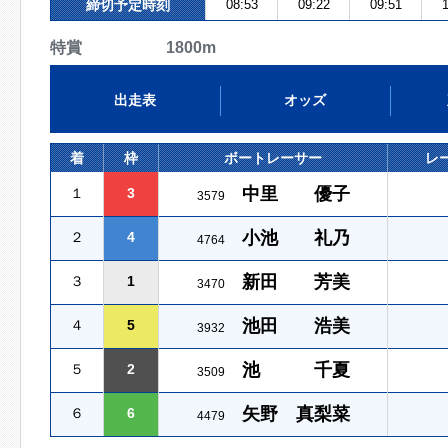
締切予定時刻
08:53
09:22
09:51
1
特賞 1800m
出走表
オッズ
着
枠
ボートレーサー
レ
中里 優子
１
3
3579
小池 礼乃
２
4
4764
新田 芳美
３
1
3470
池田 浩美
４
5
3932
池 千夏
５
2
3509
矢野 真梨菜
６
6
4479