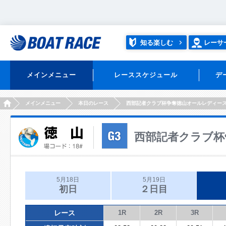
知る楽しむ
レーサ
メインメニュー
レーススケジュール
デ
HOME
メインメニュー
本日のレース
西部記者クラブ杯争奪徳山オールレディー
西部記者クラブ杯
5月18日
5月19日
初日
２日目
レース
1R
2R
3R