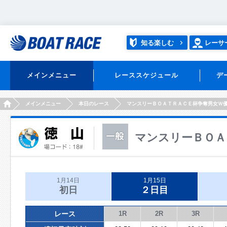
知る楽しむ
レーサ
メインメニュー
レーススケジュール
デ
HOME
メインメニュー
本日のレース
マンスリーＢＯＡＴＲＡＣＥ杯争奪男女Ｗ
マンスリーＢＯＡ
1月14日
1月15日
初日
２日目
レース
1R
2R
3R