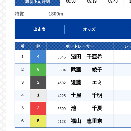
締切予定時刻
08:50
09:19
09:48
1
特賞 1800m
出走表
オッズ
着
枠
ボートレーサー
レ
淺田 千亜希
１
4
3645
武藤 綾子
２
6
3604
遠藤 エミ
３
2
4502
土屋 千明
４
1
4225
池 千夏
５
3
3509
福山 恵里奈
６
5
5123