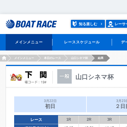
知る楽しむ
レーサ
メインメニュー
レーススケジュール
デ
HOME
メインメニュー
本日のレース
山口シネマ杯
結果
山口シネマ杯
3月22日
3月23
初日
２日
レース
1R
2R
3R