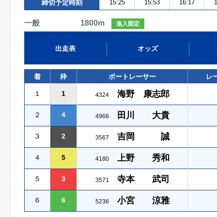
締切予定時刻
15:25
15:53
16:17
1
一般 1800m
進入固定
出走表
オッズ
着
枠
ボートレーサー
レ
海野 康志郎
１
1
4324
田川 大貴
２
4
4966
吉岡 誠
３
2
3567
上野 秀和
４
5
4180
寺本 武司
５
3
3571
小宮 涼雅
６
6
5236