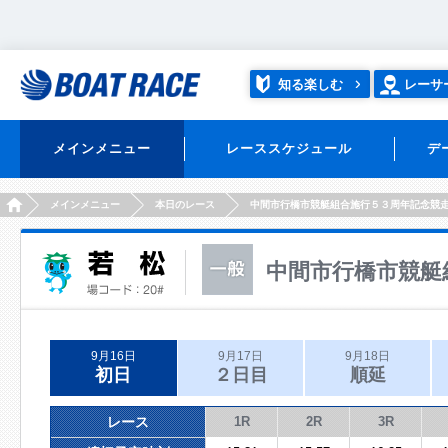
知る楽しむ
レーサ
メインメニュー
レーススケジュール
デ
HOME
メインメニュー
本日のレース
中間市行橋市競艇組合施行５３周年記念競
中間市行橋市競艇
9月16日
9月17日
9月18日
初日
２日目
順延
レース
1R
2R
3R