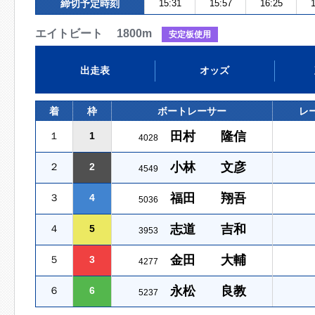
締切予定時刻
15:31
15:57
16:25
1
エイトビート 1800m
安定板使用
出走表
オッズ
着
枠
ボートレーサー
レ
田村 隆信
１
1
4028
小林 文彦
２
2
4549
福田 翔吾
３
4
5036
志道 吉和
４
5
3953
金田 大輔
５
3
4277
永松 良教
６
6
5237