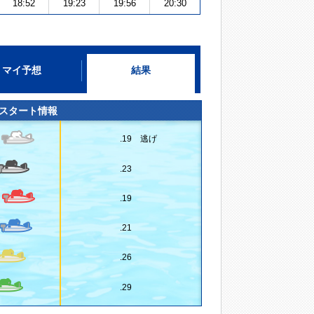
18:52
19:23
19:56
20:30
マイ予想
結果
スタート情報
.19 逃げ
.23
.19
.21
.26
.29