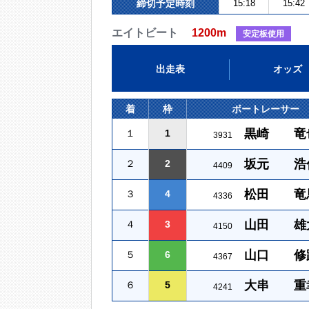
締切予定時刻
15:18
15:42
エイトビート
1200m
安定板使用
出走表
オッズ
着
枠
ボートレーサー
黒崎 竜
１
1
3931
坂元 浩
２
2
4409
松田 竜
３
4
4336
山田 雄
４
3
4150
山口 修
５
6
4367
大串 重
６
5
4241