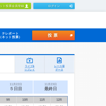
ット投票会員登録
ログイン
テレボート
投票
（ネット投票）
ライブ&
レース場
リプレイ
データ
11月22日
11月23日
５日目
最終日
9R
10R
11R
12R