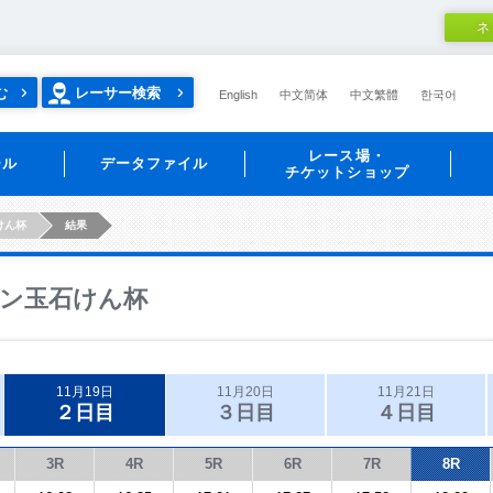
ネ
む
レーサー検索
English
中文简体
中文繁體
한국어
レース場・
ール
データファイル
チケットショップ
けん杯
結果
ン玉石けん杯
11月19日
11月20日
11月21日
２日目
３日目
４日目
3R
4R
5R
6R
7R
8R