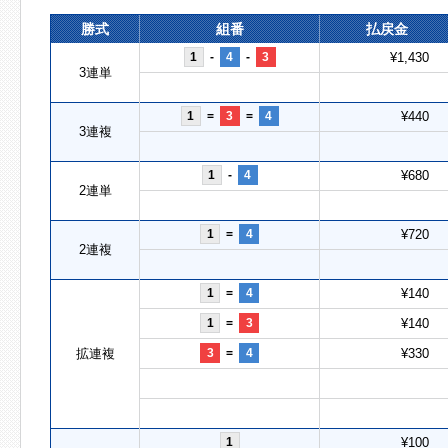
勝式
組番
払戻金
1
-
4
-
3
¥1,430
3連単
1
=
3
=
4
¥440
3連複
1
-
4
¥680
2連単
1
=
4
¥720
2連複
1
=
4
¥140
1
=
3
¥140
拡連複
3
=
4
¥330
1
¥100