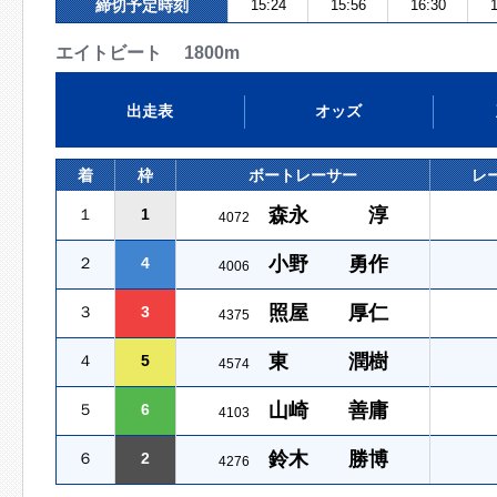
締切予定時刻
15:24
15:56
16:30
1
エイトビート 1800m
出走表
オッズ
着
枠
ボートレーサー
レ
森永 淳
１
1
4072
小野 勇作
２
4
4006
照屋 厚仁
３
3
4375
東 潤樹
４
5
4574
山崎 善庸
５
6
4103
鈴木 勝博
６
2
4276