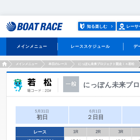
知る楽しむ
レーサ
メインメニュー
レーススケジュール
デ
HOME
メインメニュー
本日のレース
にっぽん未来プロジェクト競走ｉｎ若松
にっぽん未来プロ
5月31日
6月1日
初日
２日目
レース
1R
2R
3R