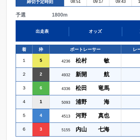
締切予定時刻
08:51
09:17
09:43
1
予選 1800m
出走表
オッズ
着
枠
ボートレーサー
レ
松村 敏
１
5
4236
新開 航
２
2
4932
松田 竜馬
３
6
4336
浦野 海
４
1
5093
河野 真也
５
4
4513
内山 七海
６
3
5155