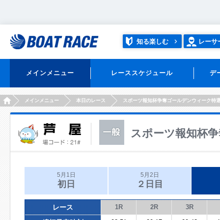
知る楽しむ
レーサ
メインメニュー
レーススケジュール
デ
HOME
メインメニュー
本日のレース
スポーツ報知杯争奪ゴールデンウィーク特
スポーツ報知杯争
5月1日
5月2日
初日
２日目
レース
1R
2R
3R