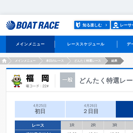
知る楽しむ
レーサ
メインメニュー
レーススケジュール
デ
HOME
メインメニュー
本日のレース
どんたく特選レース
結果
どんたく特選レー
4月25日
4月26日
初日
２日目
レース
1R
2R
3R