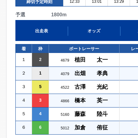
締切予定時刻
12:33
13:01
13:29
1
予選 1800m
出走表
オッズ
着
枠
ボートレーサー
レ
植田 太一
１
2
4679
出畑 孝典
２
1
4079
古澤 光紀
３
5
4522
橋本 英一
４
3
4866
藤森 陸斗
５
4
5160
加倉 侑征
６
6
5012