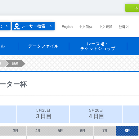
ネ
む
レーサー検索
English
中文简体
中文繁體
한국어
レース場・
ール
データファイル
チケットショップ
杯
結果
ーター杯
5月25日
5月26日
３日目
４日目
3R
4R
5R
6R
7R
8R