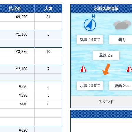
払戻金
人気
水面気象情報
¥9,260
31
¥1,160
5
気温
18.0℃
曇り
¥3,380
10
風速
2m
¥2,160
7
水温
20.0℃
波高
2cm
¥390
5
¥290
3
スタンド
¥440
6
¥620