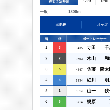
締切予定時刻
12:33
13:01
一般 1800m
出走表
オッズ
着
枠
ボートレーサー
寺田 千
１
3
3435
木山 和
２
2
3663
佐藤 隆太
３
5
4847
細川 明
４
4
3834
山一 鉄
５
1
3514
梶原 
６
6
3714