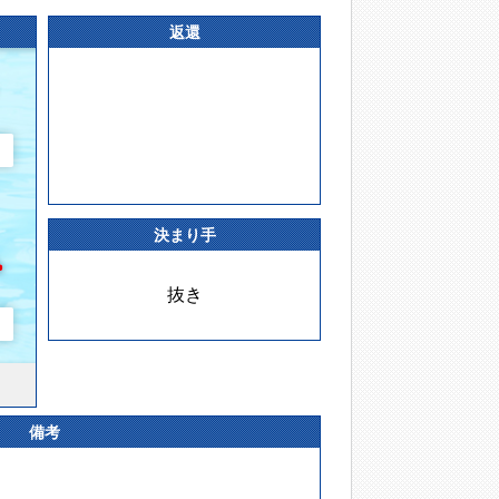
返還
決まり手
抜き
備考