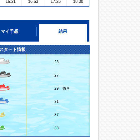
16:21
16:53
17:25
18:00
マイ予想
結果
スタート情報
.28
.27
.29 抜き
.31
.37
.38