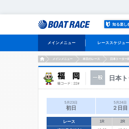
知る楽し
メインメニュー
レーススケジュ
HOME
メインメニュー
本日のレース
日本トーター
日本ト
5月23日
5月24日
初日
２日目
レース
1R
2R