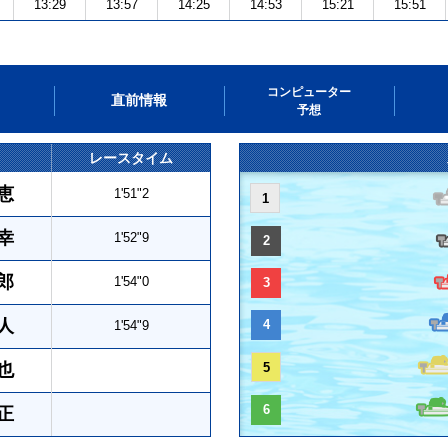
13:29
13:57
14:25
14:53
15:21
15:51
コンピューター
直前情報
予想
レースタイム
恵
1'51"2
1
幸
1'52"9
2
郎
1'54"0
3
人
4
1'54"9
也
5
6
正