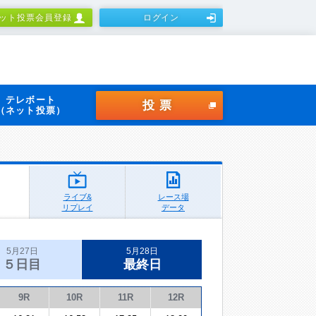
ット投票会員登録
ログイン
テレボート
投票
（ネット投票）
ライブ&
レース場
リプレイ
データ
5月27日
5月28日
５日目
最終日
9R
10R
11R
12R