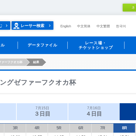
ネ
む
レーサー検索
English
中文简体
中文繁體
한국어
レース場・
ール
データファイル
チケットショップ
ファーフクオカ杯
結果
ングゼファーフクオカ杯
7月15日
7月16日
３日目
４日目
3R
4R
5R
6R
7R
8R