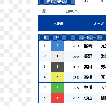
締切予定時刻
12:33
13:01
一般 1800m
出走表
オッズ
着
枠
ボートレーサー
篠崎 元
１
4
4350
長野 道
２
1
3796
冨田 秀
３
2
3519
高橋 真
４
5
3793
中川 り
５
6
4773
杉山 勝
６
3
4552