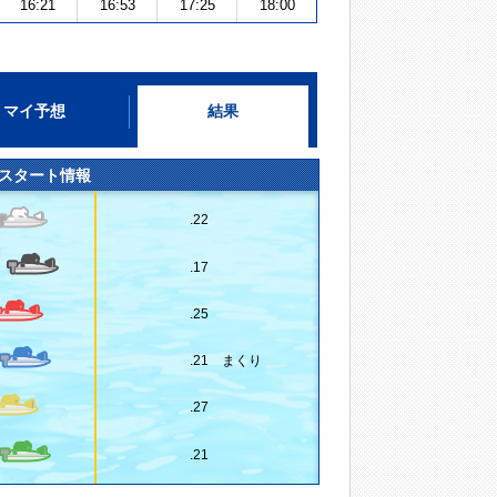
16:21
16:53
17:25
18:00
マイ予想
結果
スタート情報
.22
.17
.25
.21 まくり
.27
.21