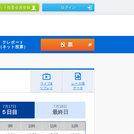
ット投票会員登録
ログイン
テレボート
投票
（ネット投票）
ライブ&
レース場
リプレイ
データ
7月17日
7月18日
５日目
最終日
9R
10R
11R
12R