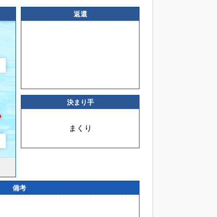
返還
決まり手
まくり
備考