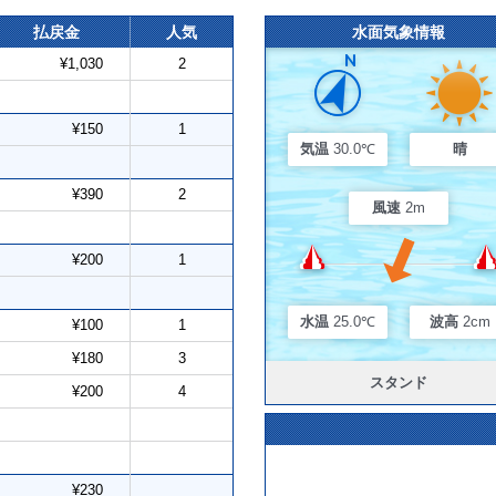
払戻金
人気
水面気象情報
¥1,030
2
¥150
1
気温
30.0℃
晴
¥390
2
風速
2m
¥200
1
水温
25.0℃
波高
2cm
¥100
1
¥180
3
スタンド
¥200
4
¥230