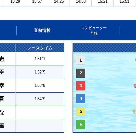
13:29
13:57
14:25
14:53
15:21
15:51
コンピューター
直前情報
予想
レースタイム
志
1'51"1
1
臣
1'52"5
2
幸
1'53"9
3
吾
4
1'54"9
な
5
6
匡