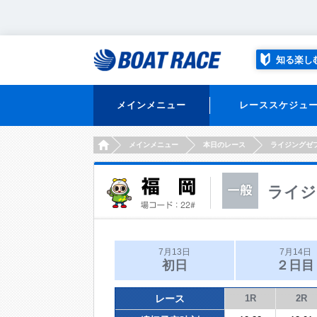
知る楽し
メインメニュー
レーススケジュ
HOME
メインメニュー
本日のレース
ライジングゼ
ライジ
7月13日
7月14日
初日
２日目
レース
1R
2R