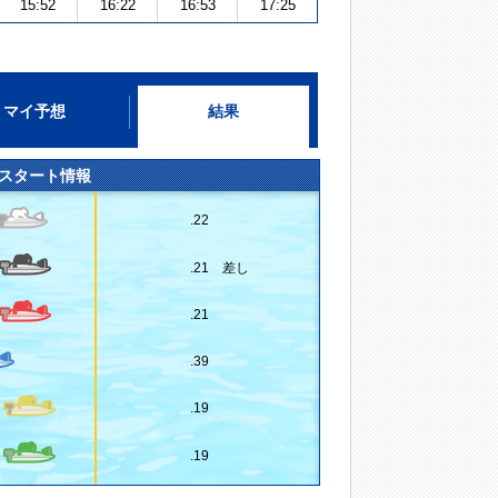
15:52
16:22
16:53
17:25
マイ予想
結果
スタート情報
.22
.21 差し
.21
.39
.19
.19