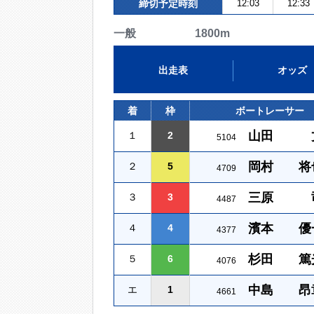
締切予定時刻
12:03
12:33
一般 1800m
出走表
オッズ
着
枠
ボートレーサー
山田 
１
2
5104
岡村 将
２
5
4709
三原 
３
3
4487
濱本 優
４
4
4377
杉田 篤
５
6
4076
中島 昂
エ
1
4661