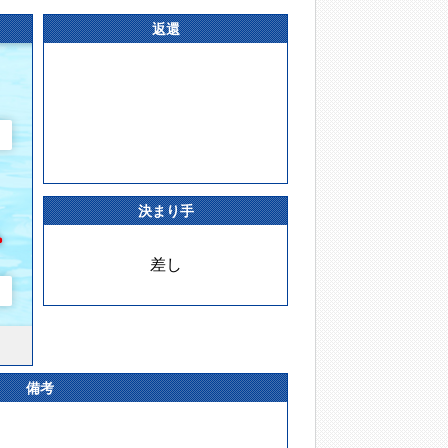
返還
決まり手
差し
備考