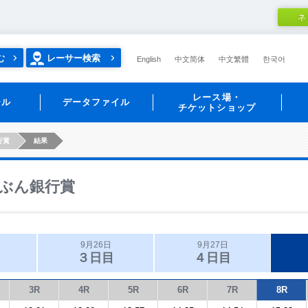
ネ
む
レーサー検索
English
中文简体
中文繁體
한국어
レース場・
ール
データファイル
チケットショップ
行賞
結果
ぶん銀行賞
9月26日
9月27日
３日目
４日目
3R
4R
5R
6R
7R
8R