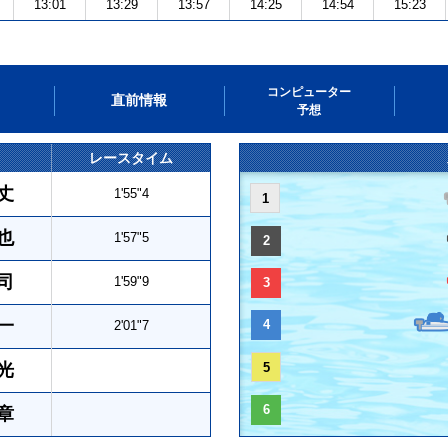
13:01
13:29
13:57
14:25
14:54
15:23
コンピューター
直前情報
予想
レースタイム
丈
1'55"4
1
也
1'57"5
2
司
1'59"9
3
一
4
2'01"7
光
5
6
章