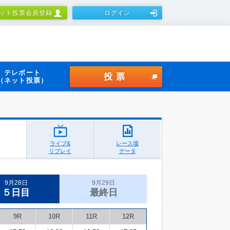
ット投票会員登録
ログイン
テレボート
投票
（ネット投票）
ライブ&
レース場
リプレイ
データ
9月28日
9月29日
５日目
最終日
9R
10R
11R
12R