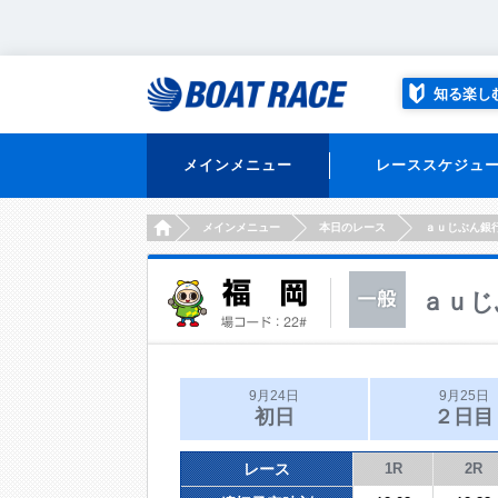
知る楽し
メインメニュー
レーススケジュ
HOME
メインメニュー
本日のレース
ａｕじぶん銀
ａｕじ
9月24日
9月25日
初日
２日目
レース
1R
2R