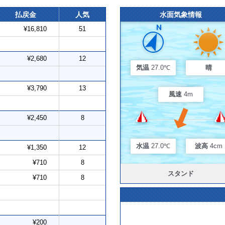
払戻金
人気
水面気象情報
¥16,810
51
¥2,680
12
気温
27.0℃
晴
¥3,790
13
風速
4m
¥2,450
8
水温
27.0℃
波高
4cm
¥1,350
12
¥710
8
スタンド
¥710
8
¥200