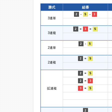
勝式
組番
2
-
5
-
3
3連単
2
=
3
=
5
3連複
2
-
5
2連単
2
=
5
2連複
2
=
5
2
=
3
拡連複
3
=
5
2