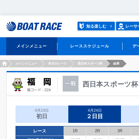
知る楽しむ
レーサ
メインメニュー
レーススケジュール
デ
HOME
メインメニュー
本日のレース
西日本スポーツ杯
結果
西日本スポーツ杯
4月23日
4月24日
初日
２日目
レース
1R
2R
3R