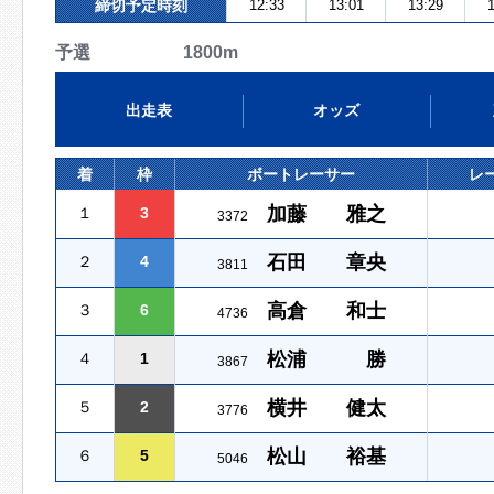
締切予定時刻
12:33
13:01
13:29
1
予選 1800m
出走表
オッズ
着
枠
ボートレーサー
レ
加藤 雅之
１
3
3372
石田 章央
２
4
3811
高倉 和士
３
6
4736
松浦 勝
４
1
3867
横井 健太
５
2
3776
松山 裕基
６
5
5046