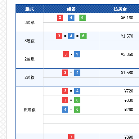
勝式
組番
払戻金
3
-
4
-
6
¥6,160
3連単
3
=
4
=
6
¥1,570
3連複
3
-
4
¥3,350
2連単
3
=
4
¥1,580
2連複
3
=
4
¥720
3
=
6
¥830
拡連複
4
=
6
¥260
3
¥890