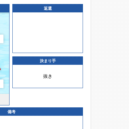
返還
決まり手
抜き
備考