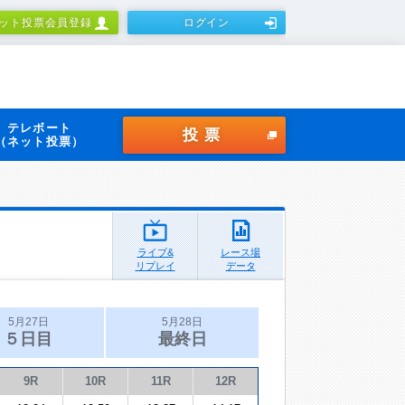
ット投票会員登録
ログイン
テレボート
投票
（ネット投票）
ライブ&
レース場
リプレイ
データ
5月27日
5月28日
５日目
最終日
9R
10R
11R
12R