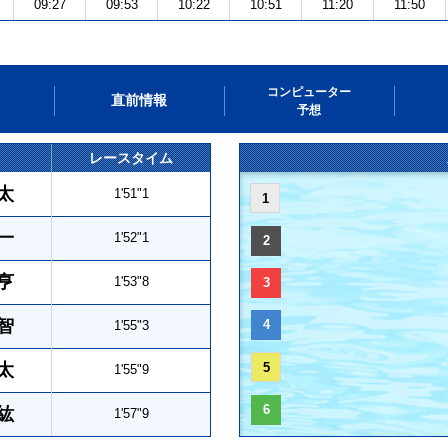
09:27
09:53
10:22
10:51
11:20
11:50
コンピューター
直前情報
予想
レースタイム
太
1'51"1
1
一
1'52"1
2
亨
1'53"8
3
智
4
1'55"3
太
5
1'55"9
6
紘
1'57"9