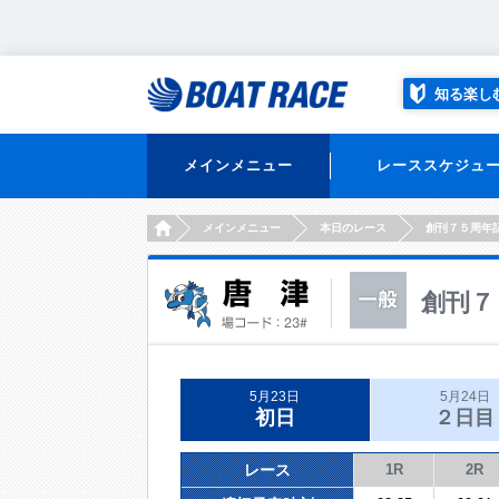
知る楽し
メインメニュー
レーススケジュ
HOME
メインメニュー
本日のレース
創刊７５周年
創刊７
5月23日
5月24日
初日
２日目
レース
1R
2R