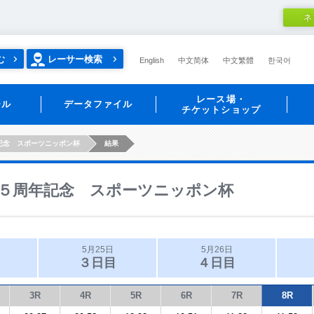
ネ
む
レーサー検索
English
中文简体
中文繁體
한국어
レース場・
ール
データファイル
チケットショップ
記念 スポーツニッポン杯
結果
５周年記念 スポーツニッポン杯
5月25日
5月26日
３日目
４日目
3R
4R
5R
6R
7R
8R