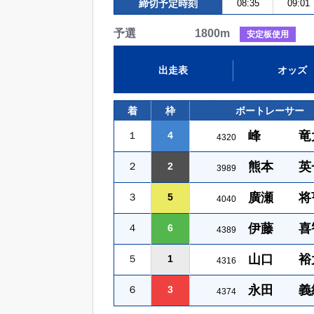
締切予定時刻
08:35
09:01
予選 1800m
安定板使用
出走表
オッズ
着
枠
ボートレーサー
峰 竜
１
4
4320
熊本 英
２
2
3989
廣瀬 将
３
5
4040
伊藤 喜
４
6
4389
山口 裕
５
1
4316
永田 義
６
3
4374