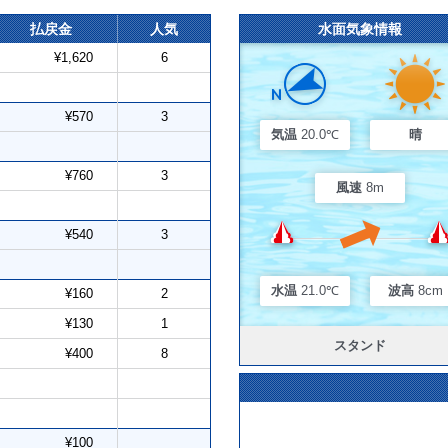
払戻金
人気
水面気象情報
¥1,620
6
¥570
3
気温
20.0℃
晴
¥760
3
風速
8m
¥540
3
水温
21.0℃
波高
8cm
¥160
2
¥130
1
スタンド
¥400
8
¥100