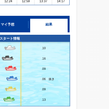
12:24
12:59
13:37
14:17
マイ予想
結果
スタート情報
.10
.16
.09
.06 抜き
.09
.13