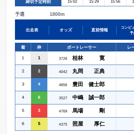
締切予定時刻
15:02
15:29
15:56
1
予選 1800m
コンピ
出走表
オッズ
直前情報
予
着
枠
ボートレーサー
レ
桂林 寛
１
1
3726
丸岡 正典
２
2
4042
豊田 健士郎
３
4
4856
中嶋 誠一郎
４
6
3527
馬場 剛
５
3
4769
照屋 厚仁
６
5
4375