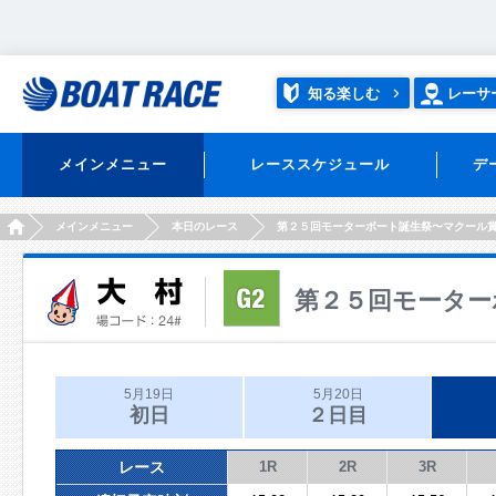
知る楽しむ
レーサ
メインメニュー
レーススケジュール
デ
HOME
メインメニュー
本日のレース
第２５回モーターボート誕生祭〜マクール
第２５回モーター
5月19日
5月20日
初日
２日目
レース
1R
2R
3R