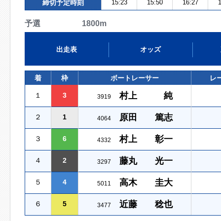
締切予定時刻
15:23
15:50
16:27
1
予選 1800m
出走表
オッズ
着
枠
ボートレーサー
レ
村上 純
１
3
3919
原田 篤志
２
1
4064
村上 彰一
３
6
4332
藤丸 光一
４
2
3297
高木 圭大
５
4
5011
近藤 稔也
６
5
3477