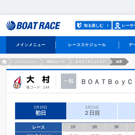
知る楽しむ
レーサ
メインメニュー
レーススケジュール
デ
HOME
メインメニュー
本日のレース
ＢＯＡＴＢｏｙＣＵＰ
結果
ＢＯＡＴＢｏｙＣ
3月10日
3月11日
初日
２日目
レース
1R
2R
3R