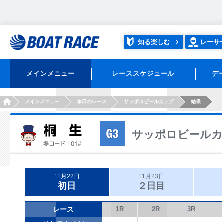
知る楽しむ
レーサ
メインメニュー
レーススケジュール
デ
HOME
メインメニュー
本日のレース
サッポロビールカップ
結果
サッポロビール
11月22日
11月23日
初日
２日目
レース
1R
2R
3R