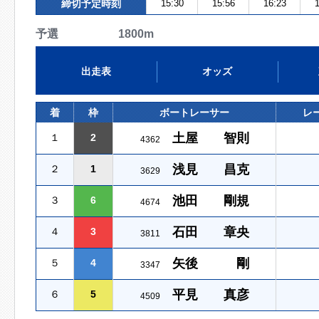
締切予定時刻
15:30
15:56
16:23
1
予選 1800m
出走表
オッズ
着
枠
ボートレーサー
レ
土屋 智則
１
2
4362
浅見 昌克
２
1
3629
池田 剛規
３
6
4674
石田 章央
４
3
3811
矢後 剛
５
4
3347
平見 真彦
６
5
4509