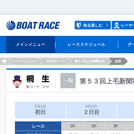
知る楽しむ
レーサ
メインメニュー
レーススケジュール
デ
HOME
メインメニュー
本日のレース
第５３回上毛新聞社杯
結果
第５３回上毛新聞
5月1日
5月2日
初日
２日目
レース
1R
2R
3R