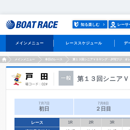
知る楽しむ
レーサ
メインメニュー
レーススケジュール
デ
HOME
メインメニュー
本日のレース
第１３回シニアＶＳヤング・夕刊フジ オ
第１３回シニアＶ
7月7日
7月8日
初日
２日目
レース
1R
2R
3R