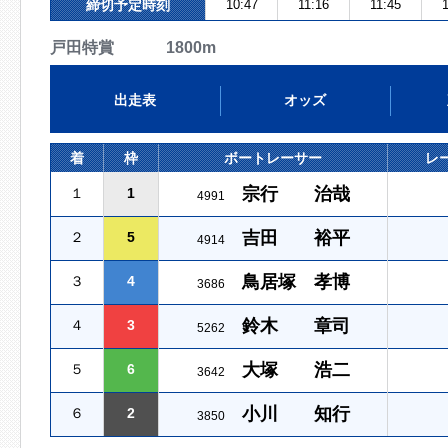
締切予定時刻
10:47
11:16
11:45
1
戸田特賞 1800m
出走表
オッズ
着
枠
ボートレーサー
レ
宗行 治哉
１
1
4991
吉田 裕平
２
5
4914
鳥居塚 孝博
３
4
3686
鈴木 章司
４
3
5262
大塚 浩二
５
6
3642
小川 知行
６
2
3850