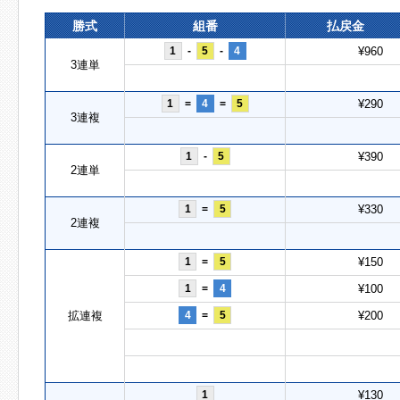
勝式
組番
払戻金
1
-
5
-
4
¥960
3連単
1
=
4
=
5
¥290
3連複
1
-
5
¥390
2連単
1
=
5
¥330
2連複
1
=
5
¥150
1
=
4
¥100
拡連複
4
=
5
¥200
1
¥130