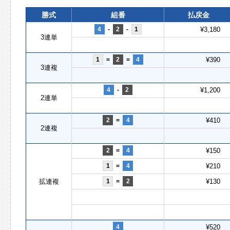
勝式
組番
払戻金
4
-
2
-
1
¥3,180
3連単
1
=
2
=
4
¥390
3連複
4
-
2
¥1,200
2連単
2
=
4
¥410
2連複
2
=
4
¥150
1
=
4
¥210
拡連複
1
=
2
¥130
4
¥520