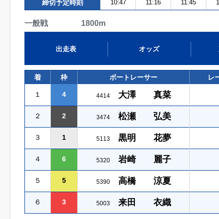
締切予定時刻
10:47
11:16
11:45
1
一般戦 1800m
出走表
オッズ
着
枠
ボートレーサー
レ
大澤 真菜
１
4
4414
松瀬 弘美
２
2
3474
黒明 花夢
３
1
5113
岩崎 麗子
４
6
5320
高橋 涼夏
５
5
5390
来田 衣織
６
3
5003