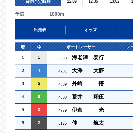
締切予定時刻
12:09
12:35
13:02
1
予選 1800m
出走表
オッズ
着
枠
ボートレーサー
レ
海老澤 泰行
１
1
3863
大澤 大夢
２
4
4281
外崎 悟
３
5
4809
荒井 翔伍
４
6
4608
伊倉 光
５
3
4779
仲 航太
６
2
5135