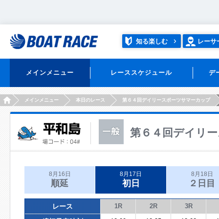
知る楽しむ
レーサ
メインメニュー
レーススケジュール
デ
HOME
メインメニュー
本日のレース
第６４回デイリースポーツサマーカップ
第６４回デイリー
8月16日
8月17日
8月18日
順延
初日
２日目
レース
1R
2R
3R