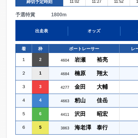
締切予定時刻
11:02
11:27
11:52
1
予選特賞 1800m
出走表
オッズ
着
枠
ボートレーサー
レ
岩瀬 裕亮
１
2
4604
楠原 翔太
２
1
4684
金田 大輔
３
3
4277
籾山 佳岳
４
4
4663
沢田 昭宏
５
6
4411
海老澤 泰行
６
5
3863