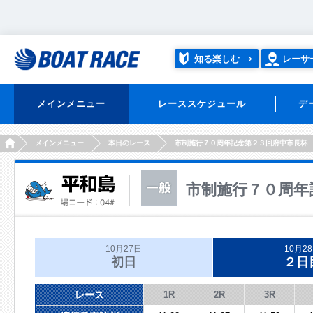
知る楽しむ
レーサ
メインメニュー
レーススケジュール
デ
HOME
メインメニュー
本日のレース
市制施行７０周年記念第２３回府中市長杯
市制施行７０周年
10月27日
10月2
初日
２日
レース
1R
2R
3R