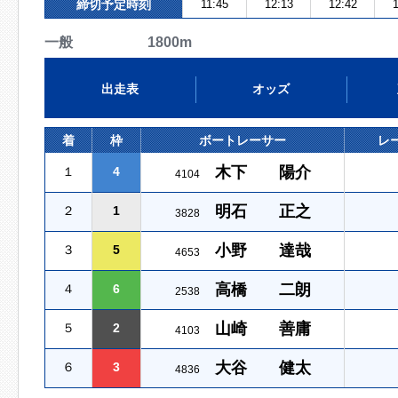
締切予定時刻
11:45
12:13
12:42
一般 1800m
出走表
オッズ
着
枠
ボートレーサー
レ
木下 陽介
１
4
4104
明石 正之
２
1
3828
小野 達哉
３
5
4653
高橋 二朗
４
6
2538
山崎 善庸
５
2
4103
大谷 健太
６
3
4836