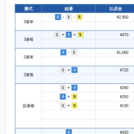
勝式
組番
払戻金
4
-
1
-
5
¥2,950
3連単
1
=
4
=
5
¥470
3連複
4
-
1
¥1,660
2連単
1
=
4
¥720
2連複
1
=
4
¥200
4
=
5
¥250
拡連複
1
=
5
¥130
4
¥410