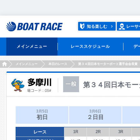
知る楽しむ
レーサ
メインメニュー
レーススケジュール
デ
HOME
メインメニュー
本日のレース
第３４回日本モーターボート選手会会長賞
第３４回日本モー
3月5日
3月6日
初日
２日目
レース
1R
2R
3R