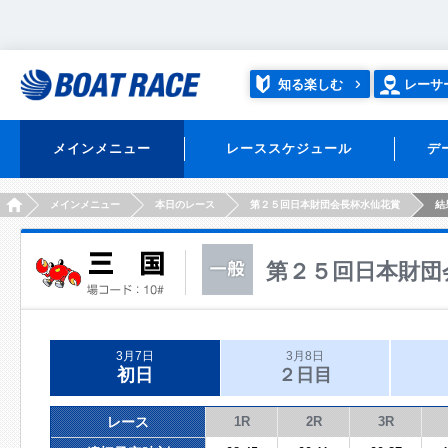
知る楽しむ
レーサ
メインメニュー
レーススケジュール
デ
HOME
メインメニュー
本日のレース
第２５回日本財団会長杯水仙花賞
結
第２５回日本財団
3月7日
3月8日
初日
２日目
レース
1R
2R
3R