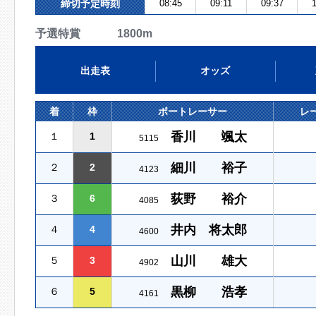
締切予定時刻
08:45
09:11
09:37
1
予選特賞 1800m
出走表
オッズ
着
枠
ボートレーサー
レ
香川 颯太
１
1
5115
細川 裕子
２
2
4123
荻野 裕介
３
6
4085
井内 将太郎
４
4
4600
山川 雄大
５
3
4902
黒柳 浩孝
６
5
4161