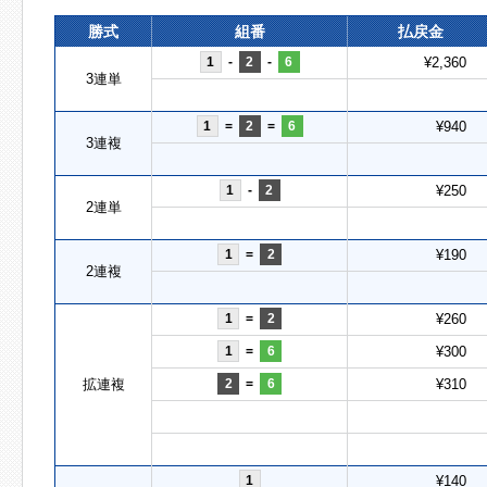
勝式
組番
払戻金
1
-
2
-
6
¥2,360
3連単
1
=
2
=
6
¥940
3連複
1
-
2
¥250
2連単
1
=
2
¥190
2連複
1
=
2
¥260
1
=
6
¥300
拡連複
2
=
6
¥310
1
¥140