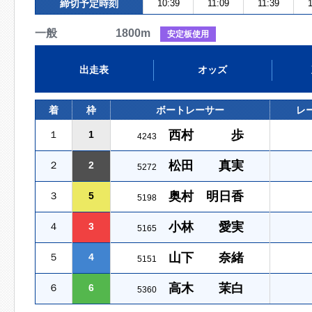
締切予定時刻
10:39
11:09
11:39
1
一般 1800m
安定板使用
出走表
オッズ
着
枠
ボートレーサー
レ
西村 歩
１
1
4243
松田 真実
２
2
5272
奥村 明日香
３
5
5198
小林 愛実
４
3
5165
山下 奈緒
５
4
5151
高木 茉白
６
6
5360