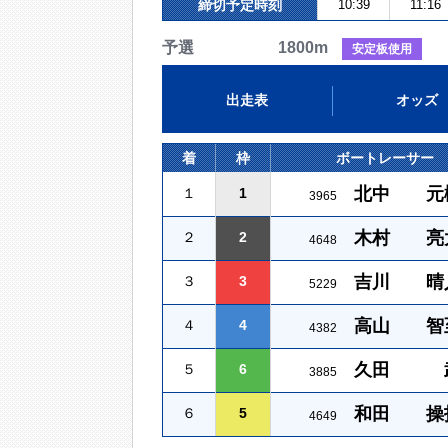
締切予定時刻
10:39
11:16
予選 1800m
安定板使用
出走表
オッズ
着
枠
ボートレーサー
北中 元
１
1
3965
木村 亮
２
2
4648
吉川 晴
３
3
5229
高山 智
４
4
4382
久田 
５
6
3885
和田 操
６
5
4649