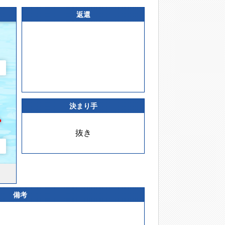
返還
決まり手
抜き
備考