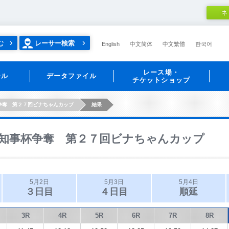
ネ
む
レーサー検索
English
中文简体
中文繁體
한국어
レース場・
ール
データファイル
チケットショップ
争奪 第２７回ビナちゃんカップ
結果
知事杯争奪 第２７回ビナちゃんカップ
5月2日
5月3日
5月4日
３日目
４日目
順延
3R
4R
5R
6R
7R
8R