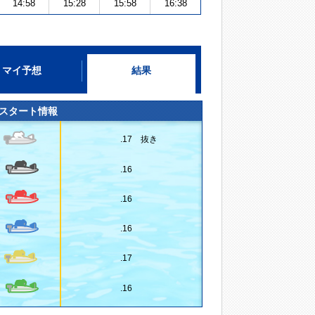
14:58
15:28
15:58
16:38
マイ予想
結果
スタート情報
.17 抜き
.16
.16
.16
.17
.16