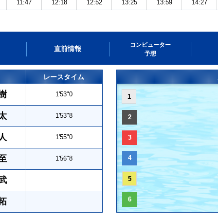
11:47
12:18
12:52
13:25
13:59
14:27
コンピューター
直前情報
予想
レースタイム
樹
1'53"0
1
太
1'53"8
2
人
1'55"0
3
至
4
1'56"8
武
5
6
拓