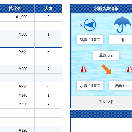
払戻金
人気
水面気象情報
¥1,060
3
¥280
1
気温
13.0℃
雨
¥590
3
風速
5m
¥560
2
水温
18.0℃
波高
6cm
¥290
6
¥140
1
スタンド
¥350
7
¥120