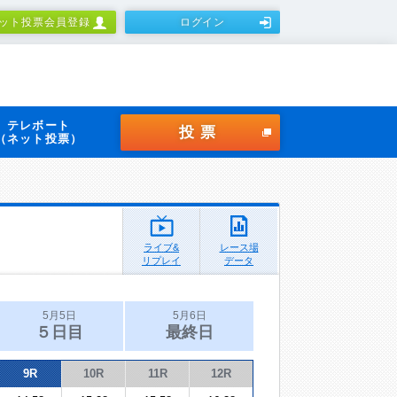
ット投票会員登録
ログイン
テレボート
投票
（ネット投票）
ライブ&
レース場
リプレイ
データ
5月5日
5月6日
５日目
最終日
9R
10R
11R
12R