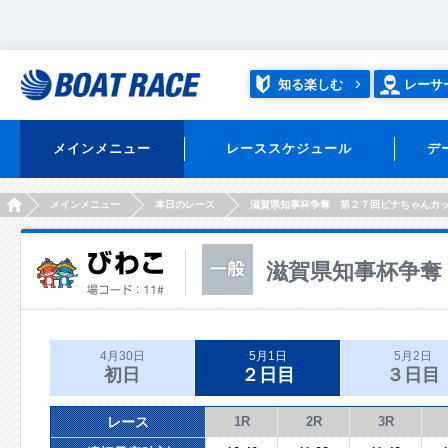
知る楽しむ
レーサ
メインメニュー
レーススケジュール
デ
HOME
メインメニュー
本日のレース
滋賀県知事杯争奪 第２７回ビナちゃんカ
滋賀県知事杯争奪
4月30日
5月1日
5月2日
初日
２日目
３日目
レース
1R
2R
3R