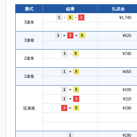
勝式
組番
払戻金
1
-
5
-
3
¥1,740
3連単
1
=
3
=
5
¥520
3連複
1
-
5
¥740
2連単
1
=
5
¥450
2連複
1
=
5
¥100
1
=
3
¥110
拡連複
3
=
5
¥190
1
¥190