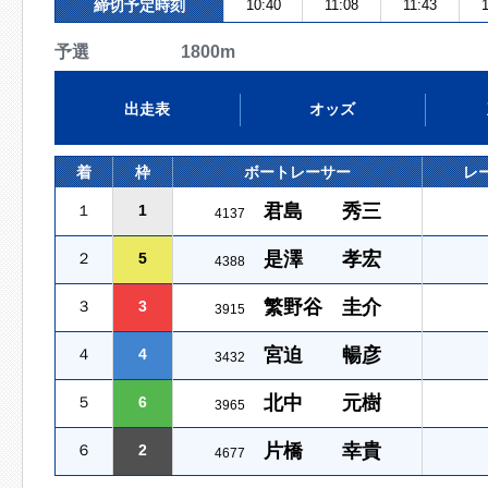
締切予定時刻
10:40
11:08
11:43
予選 1800m
出走表
オッズ
着
枠
ボートレーサー
レ
君島 秀三
１
1
4137
是澤 孝宏
２
5
4388
繁野谷 圭介
３
3
3915
宮迫 暢彦
４
4
3432
北中 元樹
５
6
3965
片橋 幸貴
６
2
4677