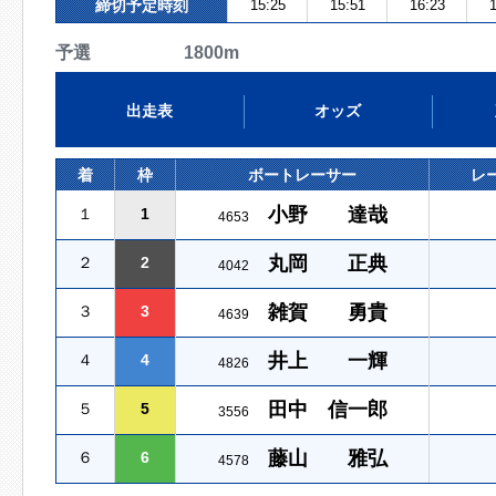
締切予定時刻
15:25
15:51
16:23
1
予選 1800m
出走表
オッズ
着
枠
ボートレーサー
レ
小野 達哉
１
1
4653
丸岡 正典
２
2
4042
雑賀 勇貴
３
3
4639
井上 一輝
４
4
4826
田中 信一郎
５
5
3556
藤山 雅弘
６
6
4578