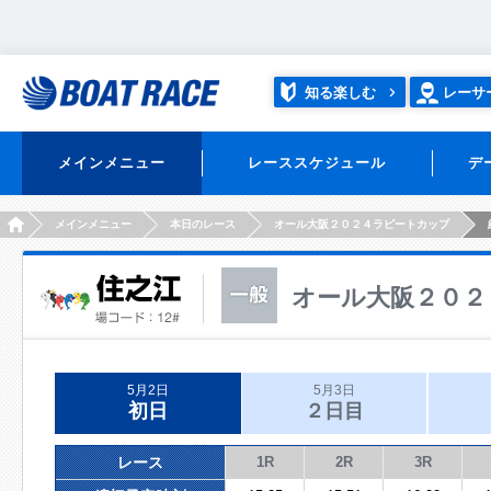
知る楽しむ
レーサ
メインメニュー
レーススケジュール
デ
HOME
メインメニュー
本日のレース
オール大阪２０２４ラピートカップ
オール大阪２０２
5月2日
5月3日
初日
２日目
レース
1R
2R
3R