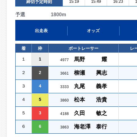
締切予定時刻
15:19
15:49
16:23
1
予選 1800m
出走表
オッズ
着
枠
ボートレーサー
レ
馬野 耀
１
1
4977
柳瀬 興志
２
2
3661
丸尾 義孝
３
4
3333
松本 浩貴
４
5
3860
久田 敏之
５
3
4188
海老澤 泰行
６
6
3863