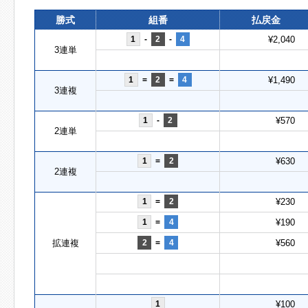
勝式
組番
払戻金
1
-
2
-
4
¥2,040
3連単
1
=
2
=
4
¥1,490
3連複
1
-
2
¥570
2連単
1
=
2
¥630
2連複
1
=
2
¥230
1
=
4
¥190
拡連複
2
=
4
¥560
1
¥100