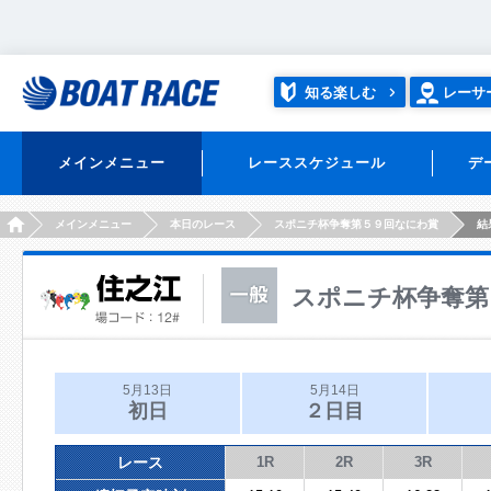
知る楽しむ
レーサ
メインメニュー
レーススケジュール
デ
HOME
メインメニュー
本日のレース
スポニチ杯争奪第５９回なにわ賞
結
スポニチ杯争奪第
5月13日
5月14日
初日
２日目
レース
1R
2R
3R