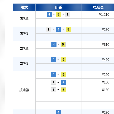
勝式
組番
払戻金
4
-
5
-
1
¥1,210
3連単
1
=
4
=
5
¥260
3連複
4
-
5
¥610
2連単
4
=
5
¥420
2連複
4
=
5
¥220
1
=
4
¥130
拡連複
1
=
5
¥160
4
¥270