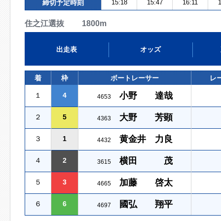
締切予定時刻
15:18
15:47
16:11
1
住之江選抜 1800m
出走表
オッズ
着
枠
ボートレーサー
レ
小野 達哉
１
4
4653
大野 芳顕
２
5
4363
黄金井 力良
３
1
4432
横田 茂
４
2
3615
加藤 啓太
５
3
4665
國弘 翔平
６
6
4697