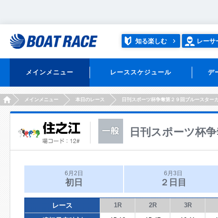
知る楽しむ
レーサ
メインメニュー
レーススケジュール
デ
HOME
メインメニュー
本日のレース
日刊スポーツ杯争奪第２９回ブルースター
日刊スポーツ杯争
6月2日
6月3日
初日
２日目
レース
1R
2R
3R