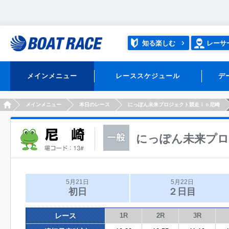
知る楽しむ
レーサ
メインメニュー
レーススケジュール
デ
HOME
メインメニュー
本日のレース
にっぽん未来プロジェクト競走ｉｎ尼崎
にっぽん未来プロ
5月21日
5月22日
初日
２日目
レース
1R
2R
3R