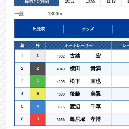
締切予定時刻
10:32
10:55
11:19
一般 1800m
出走表
オッズ
着
枠
ボートレーサー
レ
古結 宏
１
1
4002
横田 貴満
２
2
4949
松下 直也
３
6
4105
後藤 美翼
４
5
4680
渡辺 千草
５
4
3175
鳥居塚 孝博
６
3
3686