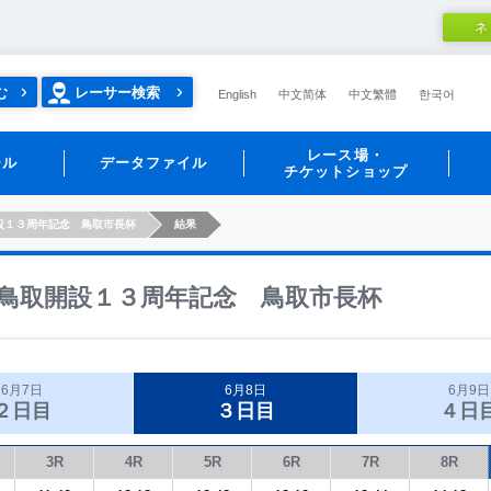
ネ
む
レーサー検索
English
中文简体
中文繁體
한국어
レース場・
ール
データファイル
チケットショップ
設１３周年記念 鳥取市長杯
結果
鳥取開設１３周年記念 鳥取市長杯
6月7日
6月8日
6月9日
２日目
３日目
４日
3R
4R
5R
6R
7R
8R