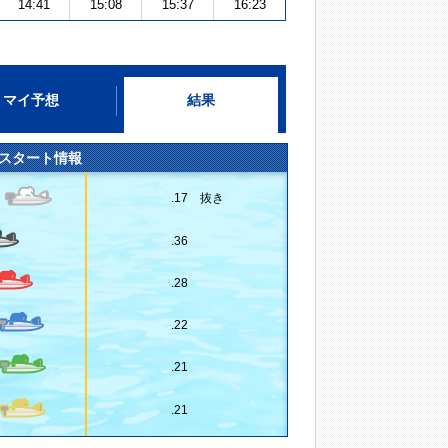
14:41
15:08
15:37
16:23
マイ予想
結果
スタート情報
.17 抜き
.36
.28
.22
.21
.21