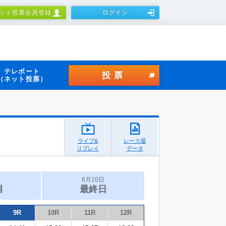
ット投票会員登録
ログイン
テレボート
投票
（ネット投票）
ライブ&
レース場
リプレイ
データ
6月10日
目
最終日
9R
10R
11R
12R