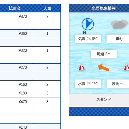
払戻金
人気
水面気象情報
¥870
2
¥360
1
気温
24.6℃
曇り
¥320
1
風速
8m
¥270
2
水温
24.1℃
波高
6cm
¥160
2
¥180
3
スタンド
¥470
8
¥140