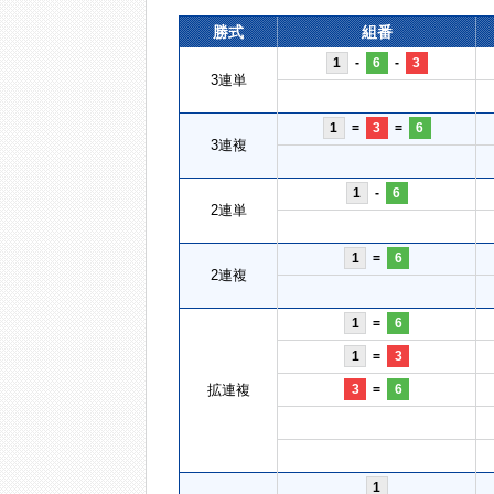
勝式
組番
1
-
6
-
3
3連単
1
=
3
=
6
3連複
1
-
6
2連単
1
=
6
2連複
1
=
6
1
=
3
拡連複
3
=
6
1