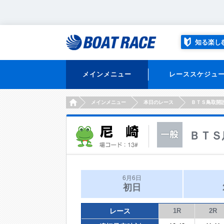
知る楽し
メインメニュー
レーススケジュ
HOME
メインメニュー
本日のレース
ＢＴＳ鳥取開
ＢＴＳ
6月6日
初日
レース
1R
2R