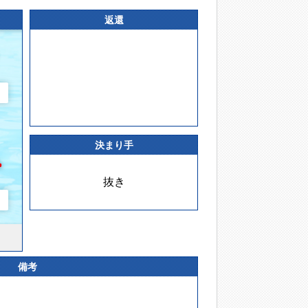
返還
決まり手
抜き
備考