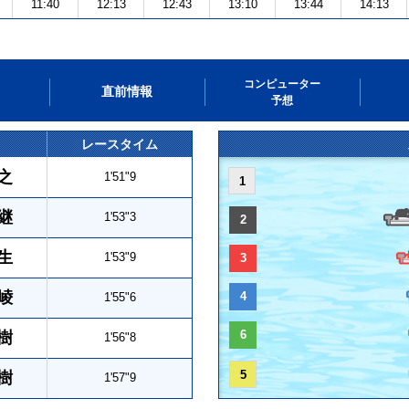
11:40
12:13
12:43
13:10
13:44
14:13
コンピューター
直前情報
予想
レースタイム
之
1'51"9
1
継
1'53"3
2
生
1'53"9
3
崚
4
1'55"6
6
樹
1'56"8
5
樹
1'57"9