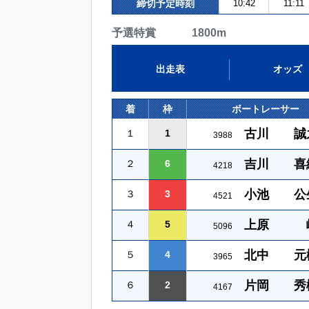
締切予定時刻
10:42
11:11
予選特賞 1800m
出走表
オッズ
着
枠
ボートレーサー
古川 誠
１
1
3988
吉川 喜
２
6
4218
小池 公
３
3
4521
上原 
４
5
5096
北中 元
５
4
3965
片岡 秀
６
2
4167