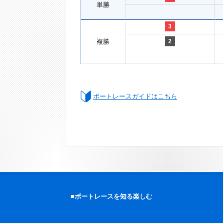
単勝
3
複勝
2
ボートレースガイドはこちら
■ボートレースを知る楽しむ