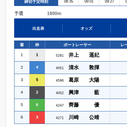
締切予定時刻
08:35
09:01
09:27
0
予選 1800m
出走表
オッズ
着
枠
ボートレーサー
レ
井上 遥妃
１
1
5281
清水 敦揮
２
4
4051
葛原 大陽
３
5
4596
興津 藍
４
2
4052
齊藤 優
５
6
4247
川崎 公靖
６
3
4271