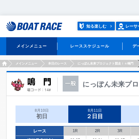
知る楽しむ
レーサ
メインメニュー
レーススケジュール
デ
HOME
メインメニュー
本日のレース
にっぽん未来プロジェクト競走ｉｎ鳴門
にっぽん未来プロ
8月10日
8月11日
初日
２日目
レース
1R
2R
3R