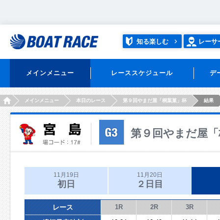
知る楽しむ
レーサ
メインメニュー
レーススケジュール
デ
HOME
メインメニュー
本日のレース
第９回やまだ屋「桐葉菓」杯
結果
第９回やまだ屋「
11月19日
11月20日
初日
２日目
レース
1R
2R
3R