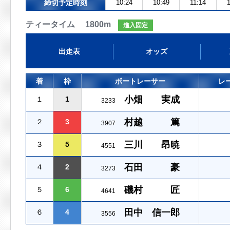
締切予定時刻
10:24
10:49
11:14
ティータイム 1800m
進入固定
出走表
オッズ
着
枠
ボートレーサー
レ
小畑 実成
１
1
3233
村越 篤
２
3
3907
三川 昂暁
３
5
4551
石田 豪
４
2
3273
磯村 匠
５
6
4641
田中 信一郎
６
4
3556