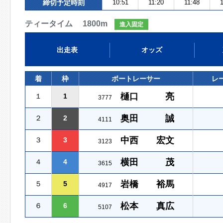
締切予定時刻
10:51
11:20
11:48
1
ティータイム 1800m
進入固定
出走表
オッズ
着
枠
ボートレーサー
レ
樋口 亮
１
1
3777
奥田 誠
２
2
4111
中西 宏文
３
3
3123
横田 茂
４
4
3615
岩橋 裕馬
５
5
4917
松本 真広
６
6
5107