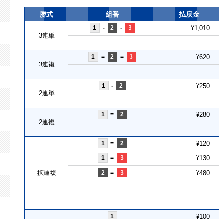
勝式
組番
払戻金
1
-
2
-
3
¥1,010
3連単
1
=
2
=
3
¥620
3連複
1
-
2
¥250
2連単
1
=
2
¥280
2連複
1
=
2
¥120
1
=
3
¥130
拡連複
2
=
3
¥480
1
¥100