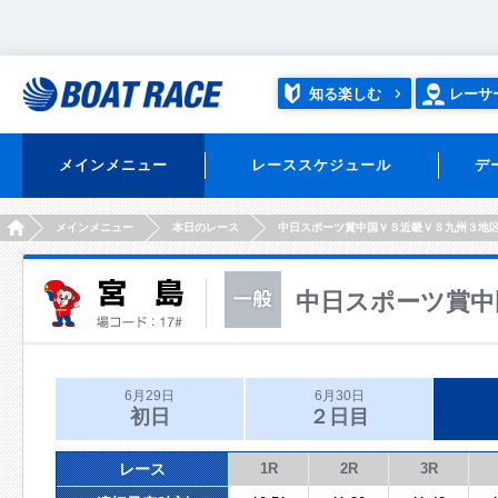
知る楽しむ
レーサ
メインメニュー
レーススケジュール
デ
HOME
メインメニュー
本日のレース
中日スポーツ賞中国ＶＳ近畿ＶＳ九州３地
中日スポーツ賞中
6月29日
6月30日
初日
２日目
レース
1R
2R
3R