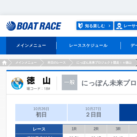
知る楽しむ
レーサ
メインメニュー
レーススケジュール
デ
HOME
メインメニュー
本日のレース
にっぽん未来プロジェクト競走ｉｎ徳山
にっぽん未来プロ
10月26日
10月27日
初日
２日目
レース
1R
2R
3R