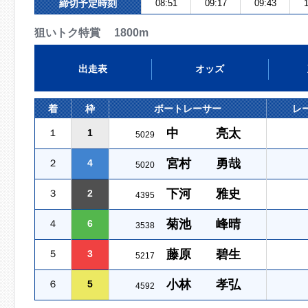
締切予定時刻
08:51
09:17
09:43
1
狙いトク特賞 1800m
出走表
オッズ
着
枠
ボートレーサー
レ
中 亮太
１
1
5029
宮村 勇哉
２
4
5020
下河 雅史
３
2
4395
菊池 峰晴
４
6
3538
藤原 碧生
５
3
5217
小林 孝弘
６
5
4592