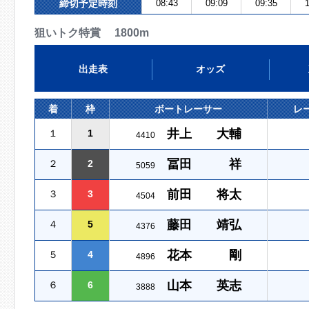
締切予定時刻
08:43
09:09
09:35
1
狙いトク特賞 1800m
出走表
オッズ
着
枠
ボートレーサー
レ
井上 大輔
１
1
4410
冨田 祥
２
2
5059
前田 将太
３
3
4504
藤田 靖弘
４
5
4376
花本 剛
５
4
4896
山本 英志
６
6
3888