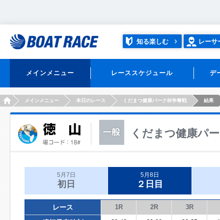
知る楽しむ
レーサ
メインメニュー
レーススケジュール
デ
HOME
メインメニュー
本日のレース
くだまつ健康パーク杯争奪戦
結果
くだまつ健康パー
5月7日
5月8日
初日
２日目
レース
1R
2R
3R