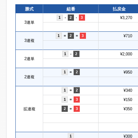
勝式
組番
払戻金
1
-
2
-
3
¥3,270
3連単
1
=
2
=
3
¥710
3連複
1
-
2
¥2,000
2連単
1
=
2
¥950
2連複
1
=
2
¥340
1
=
3
¥150
拡連複
2
=
3
¥350
1
¥300