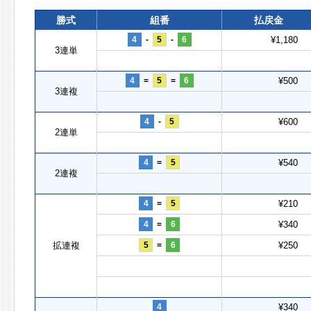
勝式
組番
払戻金
4
-
5
-
6
¥1,180
3連単
4
=
5
=
6
¥500
3連複
4
-
5
¥600
2連単
4
=
5
¥540
2連複
4
=
5
¥210
4
=
6
¥340
拡連複
5
=
6
¥250
4
¥340