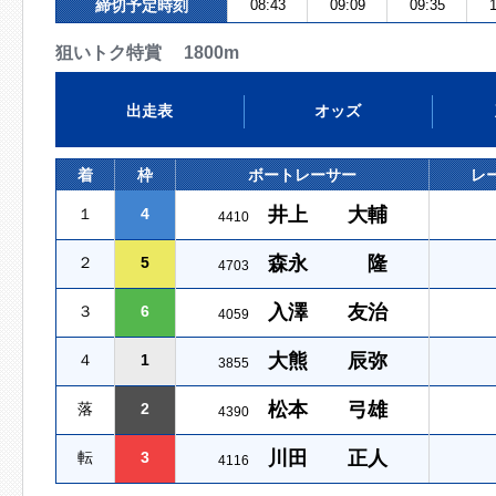
締切予定時刻
08:43
09:09
09:35
1
狙いトク特賞 1800m
出走表
オッズ
着
枠
ボートレーサー
レ
井上 大輔
１
4
4410
森永 隆
２
5
4703
入澤 友治
３
6
4059
大熊 辰弥
４
1
3855
松本 弓雄
落
2
4390
川田 正人
転
3
4116