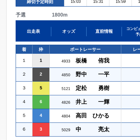
締切予定時刻
15:03
15:31
15:59
1
予選 1800m
コンピ
出走表
オッズ
直前情報
予
着
枠
ボートレーサー
レ
板橋 侑我
１
1
4933
野中 一平
２
2
4850
定松 勇樹
３
5
5121
井上 一輝
４
6
4826
高田 ひかる
５
4
4804
中 亮太
６
3
5029