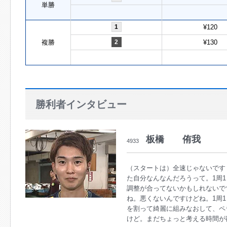
単勝
1
¥120
複勝
2
¥130
勝利者インタビュー
板橋 侑我
4933
（スタートは）全速じゃないです
た自分なんなんだろうって。1周
調整が合ってないかもしれないで
ね。悪くないんですけどね。1周
を割って綺麗に組みなおして、ペ
けど。まだちょっと考える時間が