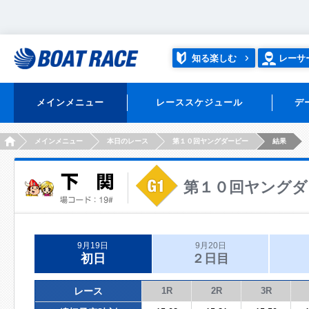
知る楽しむ
レーサ
メインメニュー
レーススケジュール
デ
HOME
メインメニュー
本日のレース
第１０回ヤングダービー
結果
第１０回ヤングダ
9月19日
9月20日
初日
２日目
レース
1R
2R
3R