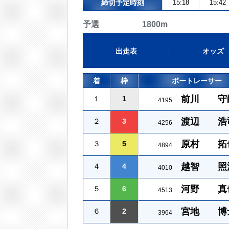
締切予定時刻
15:18
15:42
予選 1800m
出走表
オッズ
着
枠
ボートレーサー
前川 守
１
1
4195
渡辺 浩
２
3
4256
原村 拓
３
5
4894
越智 照
４
4
4010
河野 真
５
6
4513
宮地 博
６
2
3964