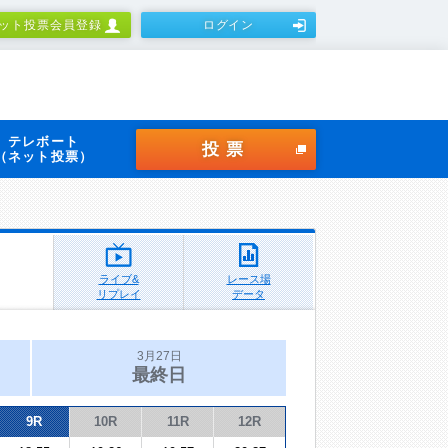
ット投票会員登録
ログイン
テレボート
投票
（ネット投票）
ライブ&
レース場
リプレイ
データ
3月27日
最終日
9R
10R
11R
12R