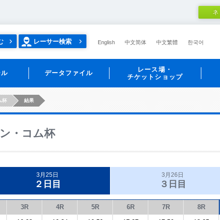
ネ
む
レーサー検索
English
中文简体
中文繁體
한국어
レース場・
ール
データファイル
チケットショップ
ム杯
結果
ン・コム杯
3月25日
3月26日
２日目
３日目
3R
4R
5R
6R
7R
8R