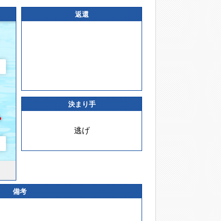
返還
決まり手
逃げ
備考