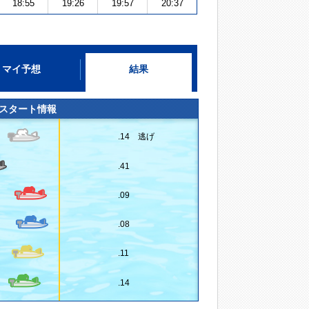
18:55
19:26
19:57
20:37
マイ予想
結果
スタート情報
.14 逃げ
.41
.09
.08
.11
.14