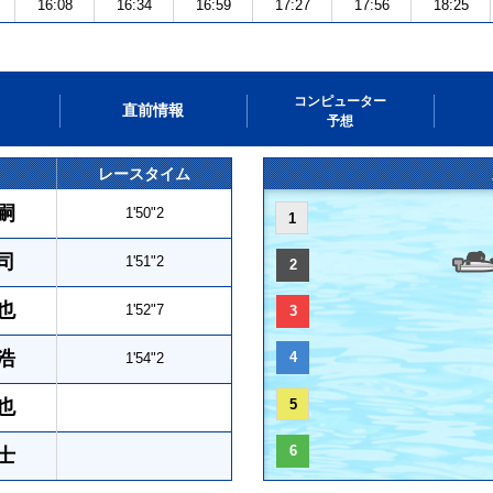
16:08
16:34
16:59
17:27
17:56
18:25
コンピューター
直前情報
予想
レースタイム
嗣
1'50"2
1
司
1'51"2
2
也
1'52"7
3
浩
4
1'54"2
也
5
6
士