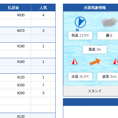
払戻金
人気
水面気象情報
¥930
4
¥470
3
気温
13.0℃
曇り
¥190
1
風速
3m
¥160
1
水温
16.0℃
波高
3cm
¥120
1
¥330
7
スタンド
¥200
3
¥130