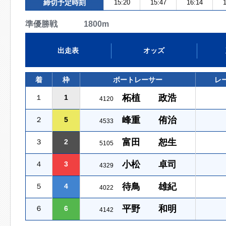
締切予定時刻
15:20
15:47
16:14
1
準優勝戦 1800m
出走表
オッズ
着
枠
ボートレーサー
レ
柘植 政浩
１
1
4120
峰重 侑治
２
5
4533
富田 恕生
３
2
5105
小松 卓司
４
3
4329
待鳥 雄紀
５
4
4022
平野 和明
６
6
4142