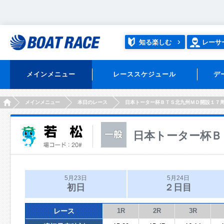
知る楽しむ
レーサ
メインメニュー
レーススケジュール
デ
HOME
メインメニュー
本日のレース
日本トーター杯ＢＴＳ北九州ＭＤ開設１７
日本トーター杯Ｂ
5月23日
5月24日
初日
２日目
レース
1R
2R
3R