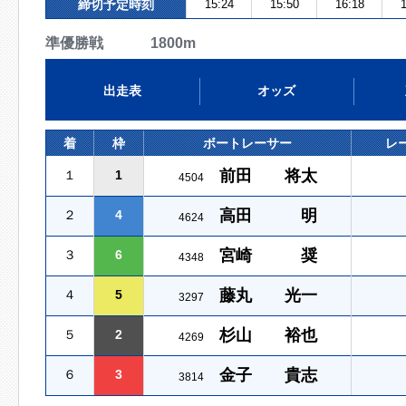
締切予定時刻
15:24
15:50
16:18
1
準優勝戦 1800m
出走表
オッズ
着
枠
ボートレーサー
レ
前田 将太
１
1
4504
高田 明
２
4
4624
宮崎 奨
３
6
4348
藤丸 光一
４
5
3297
杉山 裕也
５
2
4269
金子 貴志
６
3
3814