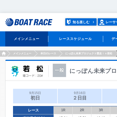
知る楽しむ
レーサ
メインメニュー
レーススケジュール
デ
HOME
メインメニュー
本日のレース
にっぽん未来プロジェクト競走ｉｎ若松
にっぽん未来プロ
9月15日
9月16日
初日
２日目
レース
1R
2R
3R